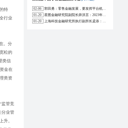
02-06
郭田勇：零售金融发展，要发挥平台机构的作用
的特
01-20
星图金融研究院副院长薛洪言：2023年消费信贷或迎来新起点
全行业
01-20
上海科技金融研究所执行副所长孟添：开放银行与嵌入式金融为数字普惠金融带来更大发展空间
在。分
宽松的
理类信
成资金在
理类资
“监管竞
在分业管
上升。