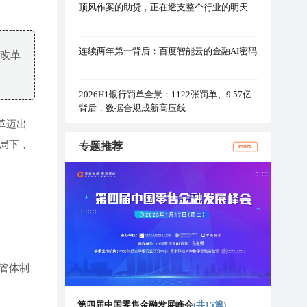
顶风作案的助贷，正在透支整个行业的明天
连续两年第一背后：百度智能云的金融AI密码
制改革
2026H1银行罚单全景：1122张罚单、9.57亿
背后，数据合规成新高压线
革迈出
局下，
专题推荐
more
管体制
第四届中国零售金融发展峰会
(共15篇)