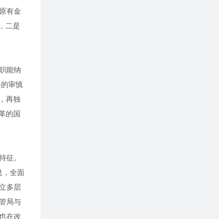
原有金
，二是
职能纳
格的审慎
，再独
革的国
特征。
息，全面
立多层
管局与
也在改