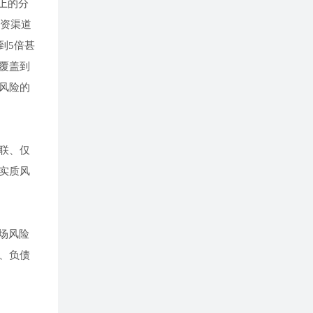
上的分
配资渠道
到5倍甚
覆盖到
风险的
联、仅
实质风
场风险
、负债