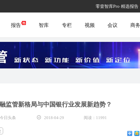
零壹智库Pro·精选报告
报告
智库
专栏
视频
会议
商
融监管新格局与中国银行业发展新趋势？
 今日头条
2018-04-29
阅读：11991
业