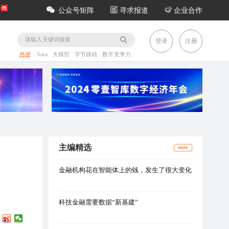
公众号矩阵
寻求报道
企业合作
务
登录
注册
热搜
:
Sora
大模型
字节跳动
数字竞争力
主编精选
more
金融机构花在智能体上的钱，发生了很大变化
科技金融需要数据“新基建”