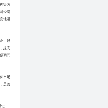
构等方
国经济
度地进
企，显
，提高
强调同
有市场
，是监
渐进