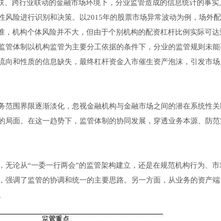
关联、跨行业联动的金融市场环境下，分业监管造成的信息统计的事实
风险进行识别和决策。以2015年的股票市场异常波动为例，场外
标准，机构个体风险并不大，但由于个别机构的配资杠杆比例实际可达
监管体制以机构监管为主要分工依据的条件下，分业的监管规则未能
流向和性质的信息缺失，最终杠杆资金入市催生资产泡沫，引发市场
务范围界限逐渐淡化，忽视金融机构与金融市场之间的潜在系统性关
的局面。在这一趋势下，监管体制的协同发展，穿透业务本源、防范
，无论从“一委一行两会”的监管架构建立，还是在规范机构行为、市
，强调了监管的协调和统一的主要思路。另一方面，从业务的资产端
。