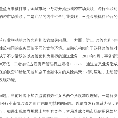
壁垒逐渐被打破，金融市场业务亦开始形成跨市场关联、跨行业联动
的跨市场关联，二是产品的内生性全行业关联，三是金融机构经营的
跨行业联动的监管套利和监管缺失问题。一方面，防止“监管套利”存
性质相同的业务面临不同的竞争环境。金融机构倾向于选择监管相对
了不少活跃的以监管套利为目标的通道业务，2017年9月，事务管
.38万亿，二者加总占泛资产管理行业规模25.86%，通道交叉业务造
在的嵌套和错配问题加剧了金融体系的风险集聚；相对应地，主动管
发现功能。
问题，当前环境下加强监管有效性又从两个角度加以理解。一是解决
加强行业审慎监管之间存在职责掣肘的问题。以债券发行体系为例，
行，如果出现债券规模上的扩容竞争，容易造成金融市场信用风险的