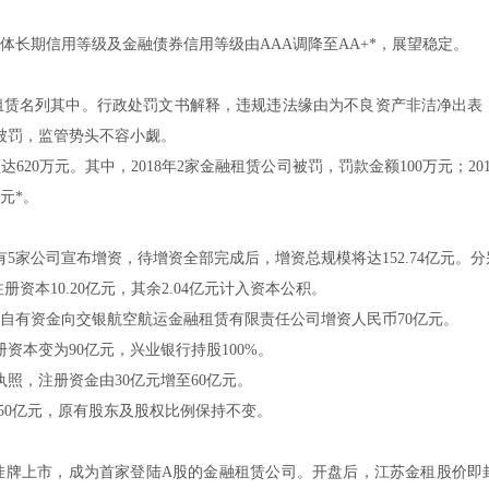
长期信用等级及金融债券信用等级由AAA调降至AA+*，展望稳定。
租赁名列其中。行政处罚文书解释，违规违法缘由为不良资产非洁净出表
司被罚，监管势头不容小觑。
20万元。其中，2018年2家金融租赁公司被罚，罚款金额100万元；20
元*。
5家公司宣布增资，待增资全部完成后，增资总规模将达152.74亿元。分
资本10.20亿元，其余2.04亿元计入资本公积。
以自有资金向交银航空航运金融租赁有限责任公司增资人民币70亿元。
资本变为90亿元，兴业银行持股100%。
照，注册资金由30亿元增至60亿元。
至50亿元，原有股东及股权比例保持不变。
挂牌上市，成为首家登陆A股的金融租赁公司。开盘后，江苏金租股价即