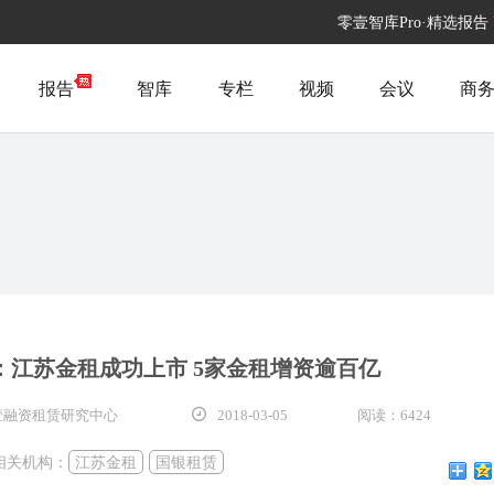
零壹智库Pro·精选报告
报告
智库
专栏
视频
会议
商
：江苏金租成功上市 5家金租增资逾百亿
壹融资租赁研究中心
2018-03-05
阅读：6424
相关机构：
江苏金租
国银租赁