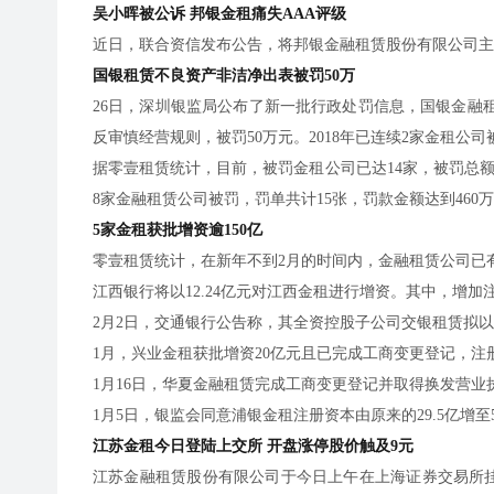
吴小晖被公诉 邦银金租痛失AAA评级
近日，联合资信发布公告，将邦银金融租赁股份有限公司主体
国银租赁不良资产非洁净出表被罚50万
26日，深圳银监局公布了新一批行政处罚信息，国银金融
反审慎经营规则，被罚50万元。2018年已连续2家金租公
据零壹租赁统计，目前，被罚金租公司已达14家，被罚总额达6
8家金融租赁公司被罚，罚单共计15张，罚款金额达到460万
5家金租获批增资逾150亿
零壹租赁统计，在新年不到2月的时间内，金融租赁公司已有
江西银行将以12.24亿元对江西金租进行增资。其中，增加注册
2月2日，交通银行公告称，其全资控股子公司交银租赁拟
1月，兴业金租获批增资20亿元且已完成工商变更登记，注册
1月16日，华夏金融租赁完成工商变更登记并取得换发营业执
1月5日，银监会同意浦银金租注册资本由原来的29.5亿增
江苏金租今日登陆上交所 开盘涨停股价触及9元
江苏金融租赁股份有限公司于今日上午在上海证券交易所