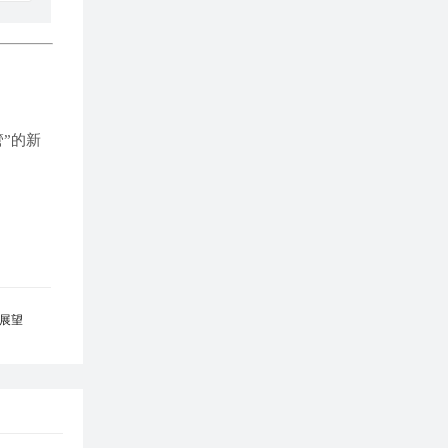
”的新
年展望