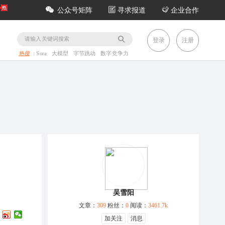
公众号矩阵
寻求报道
企业合作
务
登录
注册
热搜
:
Sora
大模型
字节跳动
数字竞争力
吴雪阳
文章：
309
粉丝：
0
阅读：
3461.7k
加关注
消息