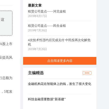
最新文章
租赁公司盘点——河北金租
2019年8月17日
，这
租赁公司盘点——民生金租
2019年7月26日
4次技术性违约后完成兑付 中民投再次化解危
在A股上市
机
2019年7月26日
应提高风
点击阅读更多内容
主编精选
more
发行总额为
金融机构花在智能体上的钱，发生了很大变化
元，5笔发
科技金融需要数据“新基建”