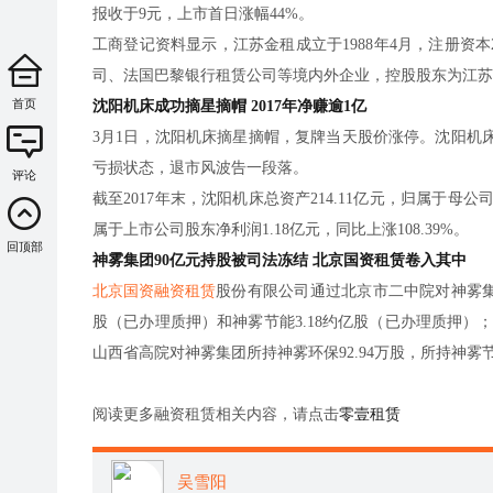
报收于9元，上市首日涨幅44%。
工商登记资料显示，江苏金租成立于1988年4月，注册资
司、法国巴黎银行租赁公司等境内外企业，控股股东为江苏交
首页
沈阳机床成功摘星摘帽 2017年净赚逾1亿
3月1日，沈阳机床摘星摘帽，复牌当天股价涨停。沈阳机
亏损状态，退市风波告一段落。
评论
截至2017年末，沈阳机床总资产214.11亿元，归属于母公司所
属于上市公司股东净利润1.18亿元，同比上涨108.39%。
回顶部
神雾集团90亿元持股被司法冻结 北京国资租赁卷入其中
北京国资融资租赁
股份有限公司通过北京市二中院对神雾集
股（已办理质押）和神雾节能3.18约亿股（已办理质押）；
山西省高院对神雾集团所持神雾环保92.94万股，所持神雾节
阅读更多融资租赁相关内容，请点击
零壹租赁
吴雪阳