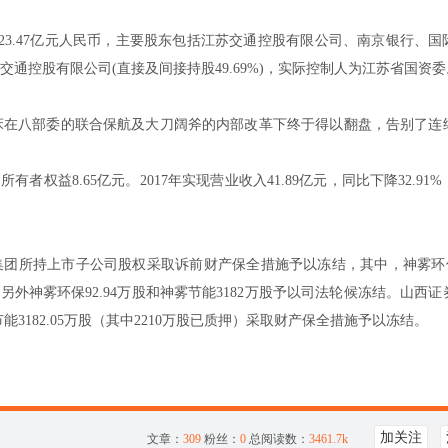
本23.47亿元人民币，主要股东包括江苏交通控股有限公司、南京银行、国
通控股有限公司(直接及间接持股49.69%)，实际控制人为江苏省国资委
床在八部委的联合保航及大刀阔斧的内部改革下终于得以翻盘，告别了连
有者权益8.65亿元。2017年实现营业收入41.89亿元，同比下降32.91
团所持上市子公司股权采取诉前财产保全措施予以冻结，其中，神雾环保3
另外神雾环保92.94万股和神雾节能3182万股予以司法轮候冻结。山西
能3182.05万股（其中2210万股已质押）采取财产保全措施予以冻结。
加关注
文章：
309
粉丝：
0
总阅读数：
3461.7k