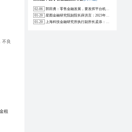
02-06
郭田勇：零售金融发展，要发挥平台机构的作用
01-20
星图金融研究院副院长薛洪言：2023年消费信贷或迎来新起点
01-20
上海科技金融研究所执行副所长孟添：开放银行与嵌入式金融为数字普惠金融带来更大发展空间
，不良
金租