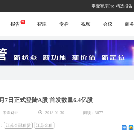
零壹智库Pro·精选报告
报告
智库
专栏
视频
会议
商
月7日正式登陆A股 首发数量6.4亿股
· 零壹财经
2018-01-30
阅读：3677
：
江苏金融租赁
江苏金租