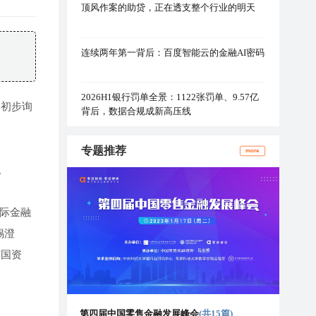
顶风作案的助贷，正在透支整个行业的明天
连续两年第一背后：百度智能云的金融AI密码
2026H1银行罚单全景：1122张罚单、9.57亿
和初步询
背后，数据合规成新高压线
专题推荐
more
。
国际金融
锡澄
苏国资
第四届中国零售金融发展峰会
(共15篇)