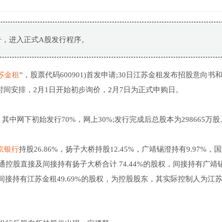
告，进入正式A股发行程序。
苏金租
”，股票代码600901)首发申请;30日江苏金租发布招股意向书
间安排，2月1日开始初步询价，2月7日为正式申购日。
%，其中网下初始发行70%，网上30%;发行完成后总股本为298665万股
京银行
持股26.86%，扬子大桥持股12.45%，广靖锡澄持有9.97%，
苏交通控股直接及间接持有扬子大桥合计 74.44%的股权，间接持有广靖
间接持有江苏金租49.69%的股权，为控股股东，其实际控制人为江