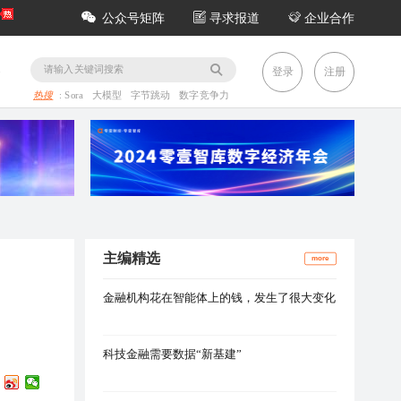
公众号矩阵
寻求报道
企业合作
务
登录
注册
热搜
:
Sora
大模型
字节跳动
数字竞争力
主编精选
more
金融机构花在智能体上的钱，发生了很大变化
科技金融需要数据“新基建”