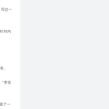
；写过一
想针对内
美金。
。”李笑
还原了一