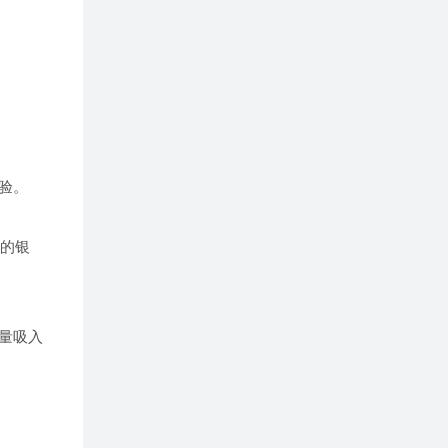
验。
的银
量吸入