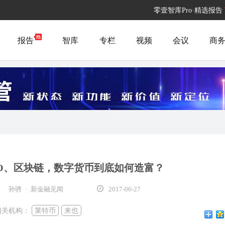
零壹智库Pro·精选报告
报告
智库
专栏
视频
会议
商
CO、区块链，数字货币到底如何造富？
孙骋 · 新金融见闻
2017-06-27
相关机构：
莱特币
来也