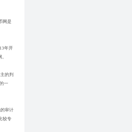
币网是
3年开
网。
自主的判
的一
业的审计
比较专