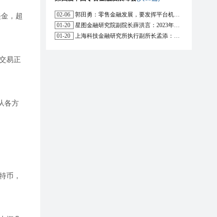
02-06
郭田勇：零售金融发展，要发挥平台机构的作用
美金，超
01-20
星图金融研究院副院长薛洪言：2023年消费信贷或迎来新起点
01-20
上海科技金融研究所执行副所长孟添：开放银行与嵌入式金融为数字普惠金融带来更大发展空间
交易正
从各方
特币，