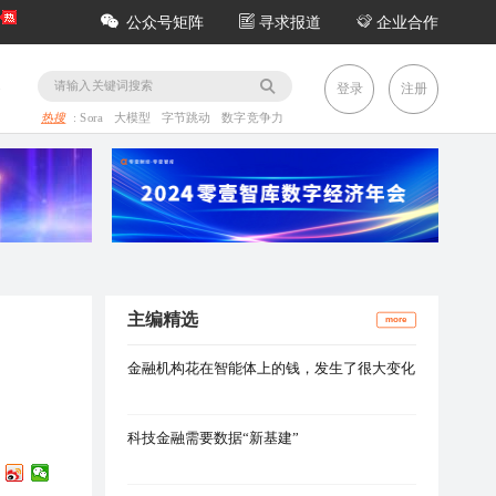
公众号矩阵
寻求报道
企业合作
务
登录
注册
热搜
:
Sora
大模型
字节跳动
数字竞争力
主编精选
more
金融机构花在智能体上的钱，发生了很大变化
科技金融需要数据“新基建”