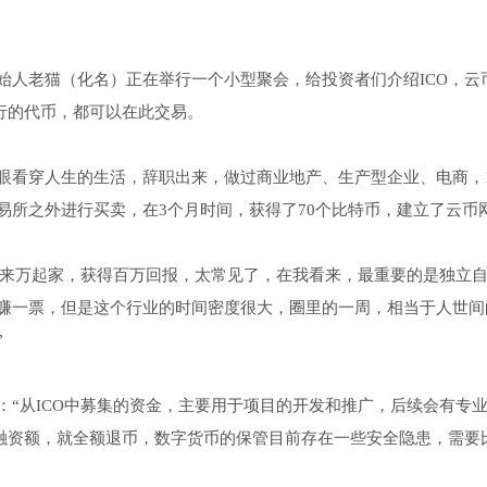
。
始人老猫（化名）正在举行一个小型聚会，给投资者们介绍ICO，云
行的代币，都可以在此交易。
眼看穿人生的生活，辞职出来，做过商业地产、生产型企业、电商，1
易所之外进行买卖，在3个月时间，获得了70个比特币，建立了云币
十来万起家，获得百万回报，太常见了，在我看来，最重要的是独立
赚一票，但是这个行业的时间密度很大，圈里的一周，相当于人世间
”
科技：“从ICO中募集的资金，主要用于项目的开发和推广，后续会有专
期融资额，就全额退币，数字货币的保管目前存在一些安全隐患，需要