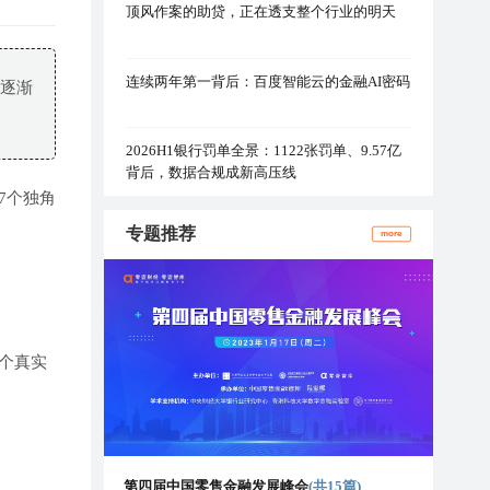
顶风作案的助贷，正在透支整个行业的明天
连续两年第一背后：百度智能云的金融AI密码
，逐渐
2026H1银行罚单全景：1122张罚单、9.57亿
背后，数据合规成新高压线
7个独角
专题推荐
more
个真实
第四届中国零售金融发展峰会
(共15篇)