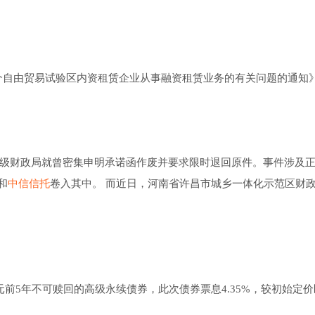
个自由贸易试验区内资租赁企业从事融资租赁业务的有关问题的通知
地市级财政局就曾密集申明承诺函作废并要求限时退回原件。事件涉及
和
中信信托
卷入其中。 而近日，河南省许昌市城乡一体化示范区财
元前5年不可赎回的高级永续债券，此次债券票息4.35%，较初始定