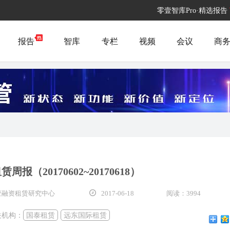
零壹智库Pro·精选报告
报告
智库
专栏
视频
会议
商
报（20170602~20170618）
零壹融资租赁研究中心
2017-06-18
阅读：3994
关机构：
国泰租赁
远东国际租赁