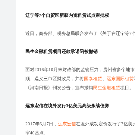
辽宁等7个自贸区新获内资租赁试点审批权
近日，商务部、税务总局联合发布了《关于在辽宁等7
民生金融租赁项目还款承诺函被撤销
面对2016年10月末财政部的监管压力，贵州省多个
顺、遵义三市区财政局，并将
国泰租赁
、
远东国际租赁
《河南日报》刊发公告，宣布撤销
民生金融租赁
项目。
远东宏信在境外发行3亿美元高级永续债券
2017年6月7日，
远东宏信
在境外成功定价发行了3亿美
窄40基点。