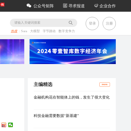
公众号矩阵
寻求报道
企业合作
务
登录
注册
热搜
:
Sora
大模型
字节跳动
数字竞争力
主编精选
more
金融机构花在智能体上的钱，发生了很大变化
科技金融需要数据“新基建”