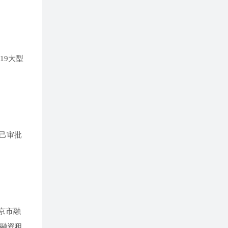
19大型
己审批
京市融
融资租