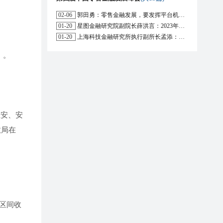
02-06
郭田勇：零售金融发展，要发挥平台机构的作用
01-20
星图金融研究院副院长薛洪言：2023年消费信贷或迎来新起点
01-20
上海科技金融研究所执行副所长孟添：开放银行与嵌入式金融为数字普惠金融带来更大发展空间
》。
正安、安
政局在
价区间收