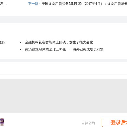
功发行近
下一篇>
美国设备租赁指数MLFI-25（2017年4月）：设备租赁
景乐观
之四
金融机构花在智能体上的钱，发生了很大变化
商汤视觉AI荣膺全球三料第一 海外业务成增长引擎
登录后
自律公约