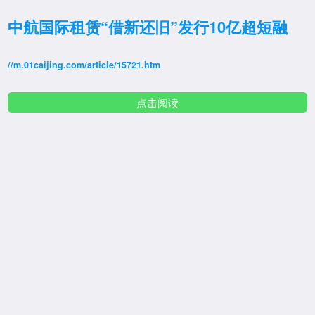
中航国际租赁“借新还旧”发行10亿超短融
//m.01caijing.com/article/15721.htm
点击阅读