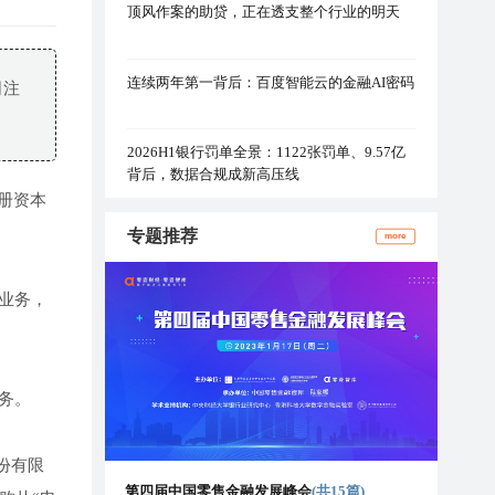
顶风作案的助贷，正在透支整个行业的明天
连续两年第一背后：百度智能云的金融AI密码
司注
2026H1银行罚单全景：1122张罚单、9.57亿
背后，数据合规成新高压线
册资本
专题推荐
more
业务，
务。
份有限
第四届中国零售金融发展峰会
(共15篇)