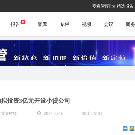
零壹智库Pro·精选报告
报告
智库
专栏
视频
会议
商
购拟投资3亿元开设小贷公司
 零壹财经
2017-05-16
阅读：5183