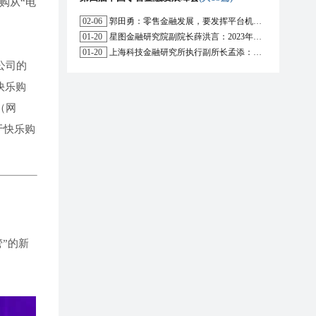
购从“电
02-06
郭田勇：零售金融发展，要发挥平台机构的作用
01-20
星图金融研究院副院长薛洪言：2023年消费信贷或迎来新起点
01-20
上海科技金融研究所执行副所长孟添：开放银行与嵌入式金融为数字普惠金融带来更大发展空间
公司的
快乐购
（网
于快乐购
”的新