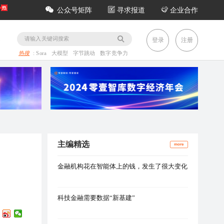
公众号矩阵
寻求报道
企业合作
务
登录
注册
热搜
:
Sora
大模型
字节跳动
数字竞争力
主编精选
more
金融机构花在智能体上的钱，发生了很大变化
科技金融需要数据“新基建”