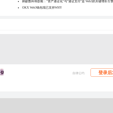
蚂蚁数科韩歆毅：“资产通证化”与“通证支付”是 Web3的关键增长引
OKX Web3钱包现已支持WHY
登录后
自律公约