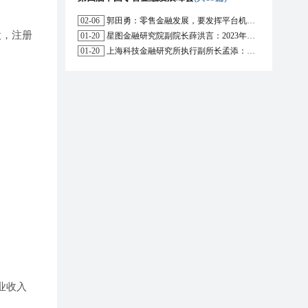
02-06
郭田勇：零售金融发展，要发挥平台机构的作用
股，注册
01-20
星图金融研究院副院长薛洪言：2023年消费信贷或迎来新起点
01-20
上海科技金融研究所执行副所长孟添：开放银行与嵌入式金融为数字普惠金融带来更大发展空间
营业收入