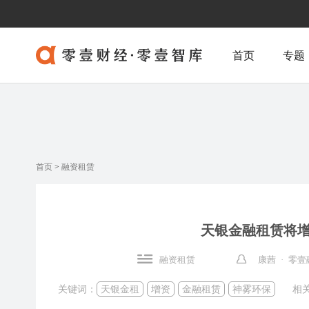
首页
专题
首页
>
融资租赁
天银金融租赁将增资
融资租赁
康茜 · 零
关键词：
天银金租
增资
金融租赁
神雾环保
相