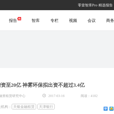
零壹智库Pro·精选报告
报告
智库
专栏
视频
会议
商
至20亿 神雾环保拟出资不超过3.4亿
壹融资租赁研究中心
2017-03-16
阅读：4182
关机构：
天银金融租赁
天津银行